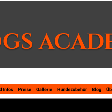
GS ACAD
 Infos
Preise
Gallerie
Hundezubehör
Blog
Üb