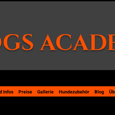
GS ACAD
 Infos
Preise
Gallerie
Hundezubehör
Blog
Üb