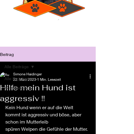
Beitrag
Alle Beiträge
Simone Haidinger
Alle Beiträge
22. März 2023
1 Min. Lesezeit
Hilfe mein Hund ist
Krankheiten
aggressiv !!
Kein Hund wenn er auf die Welt 
kommt ist aggressiv und böse, aber 
schon im Mutterleib 
spüren Welpen die Gefühle der Mutter. 