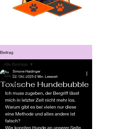
Beitrag
Alle Beiträge
Simone Haidinger
Alle Beiträge
22. Okt. 2025
2 Min. Lesezeit
Toxische Hundebubble
Krankheiten
Ich muss zugeben, der Bergriff lässt 
mich in letzter Zeit nicht mehr los.
Warum gibt es bei vielen nur diese 
eine Methode und alles andere ist 
falsch?
Wie konnten Hunde an unserer Seite 