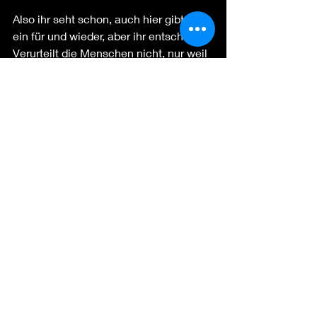
Also ihr seht schon, auch hier gibt es 
ein für und wieder, aber ihr entscheidet.
Verurteilt die Menschen nicht, nur weil 
sie es anders machen.
Aktuelle Beiträge
Alle ansehen