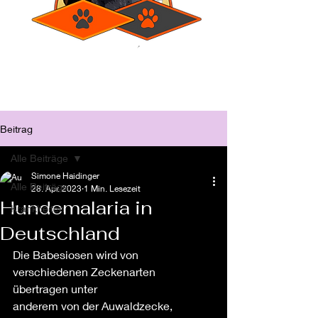
Beitrag
Alle Beiträge
Simone Haidinger
Alle Beiträge
28. Apr. 2023
1 Min. Lesezeit
Hundemalaria in
Krankheiten
Deutschland
Die Babesiosen wird von 
verschiedenen Zeckenarten 
übertragen unter
anderem von der Auwaldzecke, 